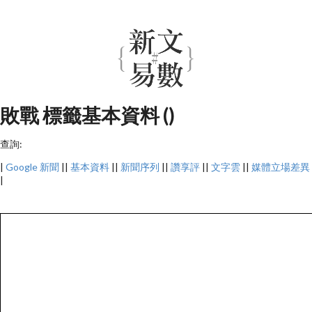
敗戰 標籤基本資料 ()
查詢:
|
Google 新聞
||
基本資料
||
新聞序列
||
讚享評
||
文字雲
||
媒體立場差異
|