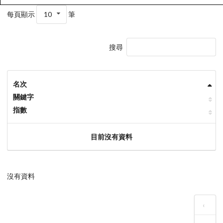
每頁顯示
10
筆
搜尋
名次
關鍵字
指數
目前沒有資料
沒有資料
‹