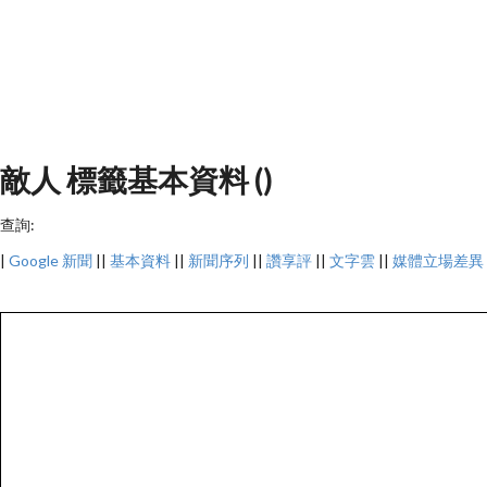
敵人 標籤基本資料 ()
查詢:
|
Google 新聞
||
基本資料
||
新聞序列
||
讚享評
||
文字雲
||
媒體立場差異