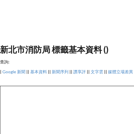
新北市消防局 標籤基本資料 ()
查詢:
|
Google 新聞
||
基本資料
||
新聞序列
||
讚享評
||
文字雲
||
媒體立場差異