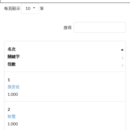
每頁顯示
10
筆
搜尋
名次
關鍵字
指數
1
孫安佐
1.000
2
狄鶯
1.000