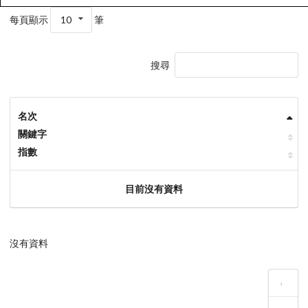
每頁顯示
10
筆
搜尋
名次
關鍵字
指數
目前沒有資料
沒有資料
‹