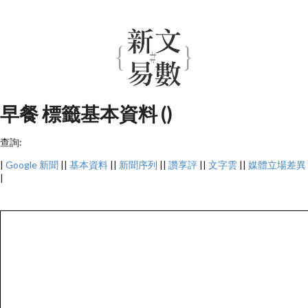
早餐 標籤基本資料 ()
查詢:
|
Google 新聞
||
基本資料
||
新聞序列
||
讚享評
||
文字雲
||
媒體立場差異
|