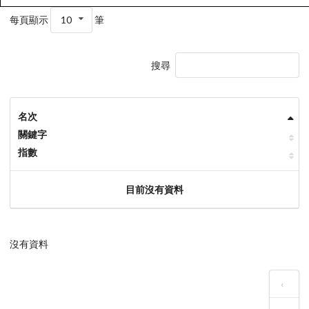
每頁顯示
10
筆
搜尋
名次
關鍵字
指數
目前沒有資料
沒有資料
‹