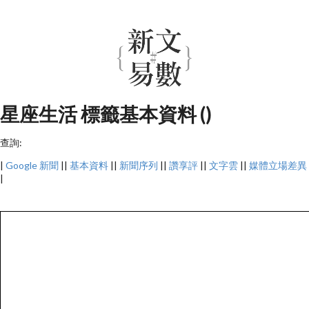
星座生活 標籤基本資料 ()
查詢:
|
Google 新聞
||
基本資料
||
新聞序列
||
讚享評
||
文字雲
||
媒體立場差異
|