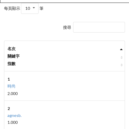
每頁顯示
10
筆
搜尋
名次
關鍵字
指數
1
時尚
2.000
2
agnesb.
1.000