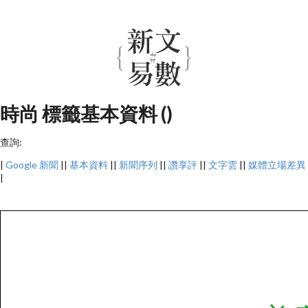
時尚 標籤基本資料 ()
查詢:
|
Google 新聞
||
基本資料
||
新聞序列
||
讚享評
||
文字雲
||
媒體立場差異
|