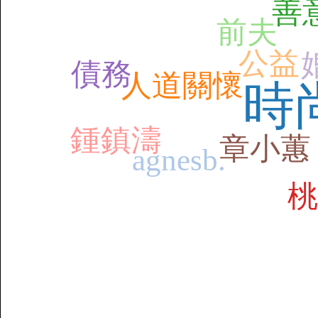
善
前夫
公益
債務
人道關懷
時
鍾鎮濤
章小蕙
agnesb.
桃