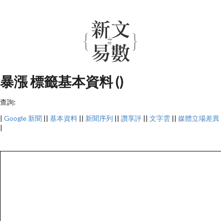
暴漲 標籤基本資料 ()
查詢:
|
Google 新聞
||
基本資料
||
新聞序列
||
讚享評
||
文字雲
||
媒體立場差異
|