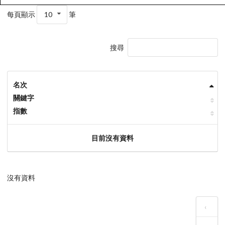
每頁顯示
10
筆
搜尋
名次
關鍵字
指數
目前沒有資料
沒有資料
‹