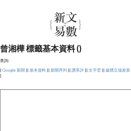
曾湘樺 標籤基本資料 ()
查詢:
|
Google 新聞
||
基本資料
||
新聞序列
||
讚享評
||
文字雲
||
媒體立場差異
|