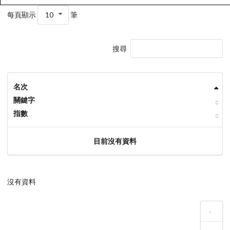
每頁顯示
10
筆
搜尋
名次
關鍵字
指數
目前沒有資料
沒有資料
‹