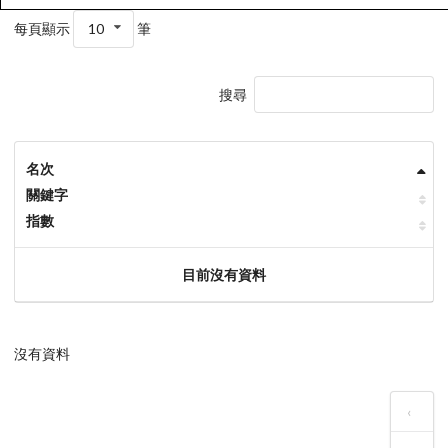
每頁顯示
10
筆
搜尋
名次
關鍵字
指數
目前沒有資料
沒有資料
‹