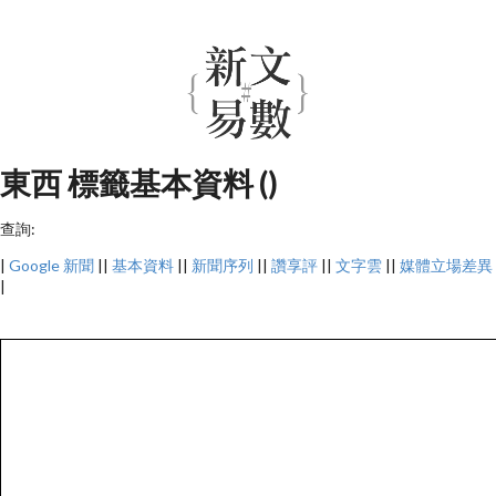
東西 標籤基本資料 ()
查詢:
|
Google 新聞
||
基本資料
||
新聞序列
||
讚享評
||
文字雲
||
媒體立場差異
|