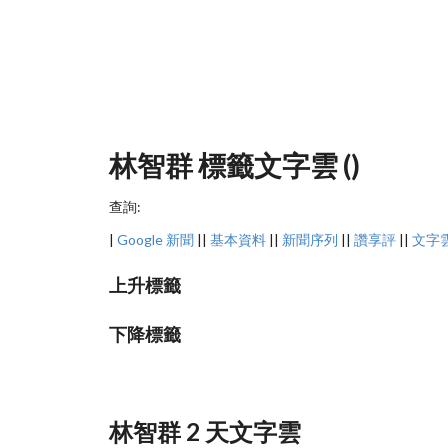
林智群 標籤文字雲 ()
查詢:
|
Google 新聞
||
基本資料
||
新聞序列
||
讚享評
||
文字
上升標籤
下降標籤
林智群 2 天文字雲