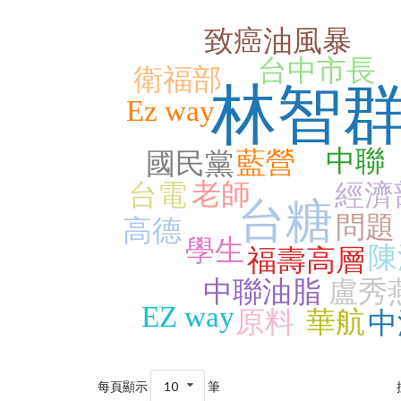
致癌油風暴
台中市長
衛福部
林智
Ez way
中聯
藍營
國民黨
老師
台電
經濟
台糖
問題
高德
學生
陳
福壽高層
中聯油脂
盧秀
EZ way
原料
華航
中
每頁顯示
10
筆