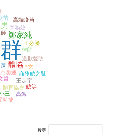
重
疫苗
高端疫苗
捷男
商務艙
律師
鄭家純
智群
王必勝
律師
道歉聲明
體協
奧運
A女
東京奧運
商務艙之亂
文哲
王定宇
艙等
體育協會
小三
高鐵
保時捷
搜尋