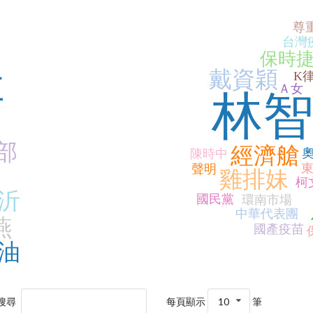
尊
台灣
保時
群
戴資穎
K
Ａ女
林
部
經濟艙
陳時中
聲明
雞排妹
柯
沂
國民黨
環南市場
中華代表團
燕
國產疫苗
油
搜尋
每頁顯示
10
筆