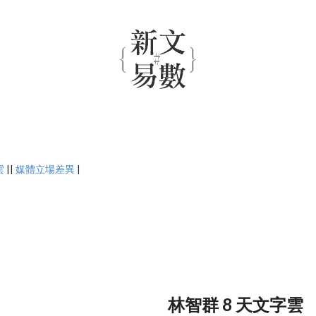
雲
||
媒體立場差異
|
林智群 8 天文字雲