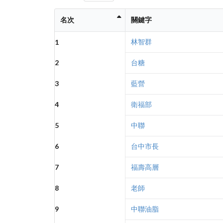
名次
關鍵字
林智群
1
2
台糖
3
藍營
4
衛福部
5
中聯
6
台中市長
7
福壽高層
8
老師
9
中聯油脂