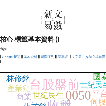
核心 標籤基本資料 ()
查詢:
|
Google 新聞
||
基本資料
||
新聞序列
||
讚享評
||
文字雲
||
媒體立場差異
|
國
林修銘
台股盤前
世紀民
產業鏈
0050
平
世紀民生
商業
伺服
收盤