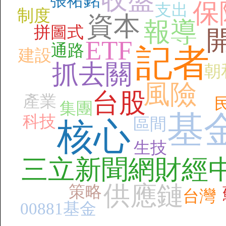
張祐銘
保
支出
制度
資本
報導
拼圖式
ETF
通路
記者
建設
抓去關
朝
風險
台股
產業
集團
基
科技
區間
核心
生技
三立新聞網財經
供應鏈
策略
台灣
00881基金