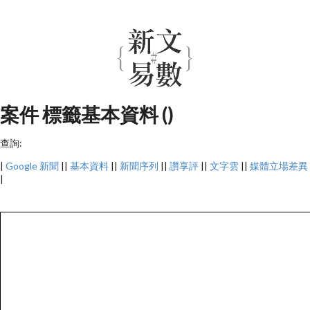
案件 標籤基本資料 ()
查詢:
|
Google 新聞
||
基本資料
||
新聞序列
||
讚享評
||
文字雲
||
媒體立場差異
|