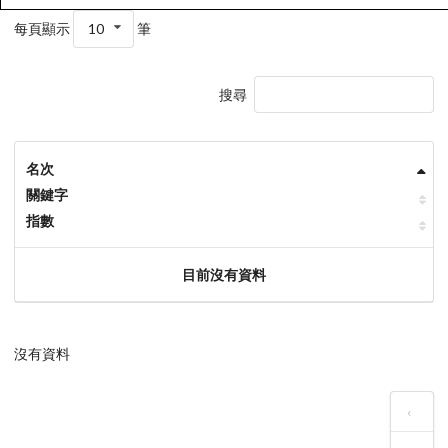
每頁顯示
10
筆
搜尋
名次
關鍵字
指數
目前沒有資料
沒有資料
‹