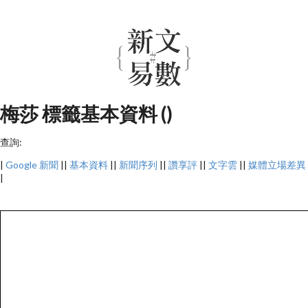
梅莎 標籤基本資料 ()
查詢:
|
Google 新聞
||
基本資料
||
新聞序列
||
讚享評
||
文字雲
||
媒體立場差異
|