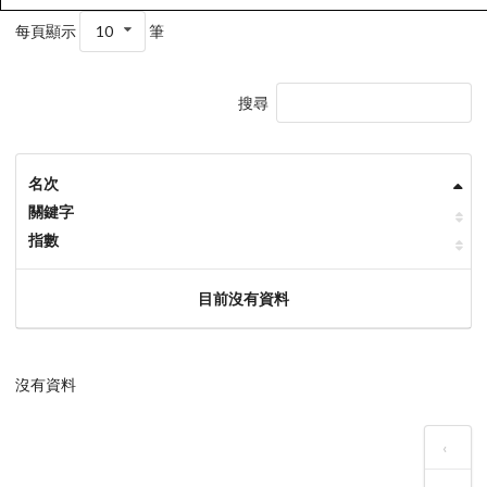
每頁顯示
10
筆
搜尋
名次
關鍵字
指數
目前沒有資料
沒有資料
‹