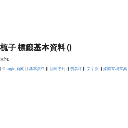
梳子 標籤基本資料 ()
查詢:
|
Google 新聞
||
基本資料
||
新聞序列
||
讚享評
||
文字雲
||
媒體立場差異