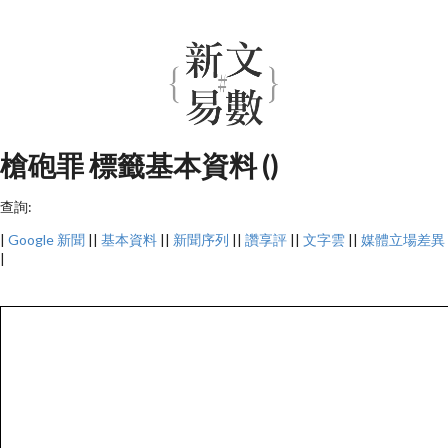
槍砲罪 標籤基本資料 ()
查詢:
|
Google 新聞
||
基本資料
||
新聞序列
||
讚享評
||
文字雲
||
媒體立場差異
|