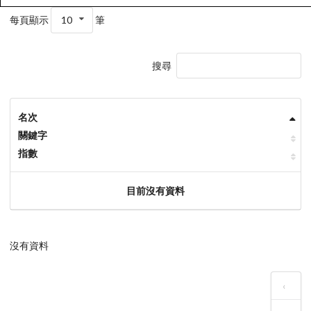
每頁顯示
10
筆
搜尋
名次
關鍵字
指數
目前沒有資料
沒有資料
‹