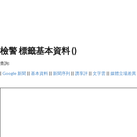
檢警 標籤基本資料 ()
查詢:
|
Google 新聞
||
基本資料
||
新聞序列
||
讚享評
||
文字雲
||
媒體立場差異