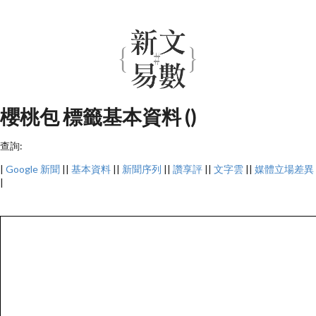
櫻桃包 標籤基本資料 ()
查詢:
|
Google 新聞
||
基本資料
||
新聞序列
||
讚享評
||
文字雲
||
媒體立場差異
|