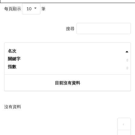
每頁顯示
10
筆
搜尋
名次
關鍵字
指數
目前沒有資料
沒有資料
‹