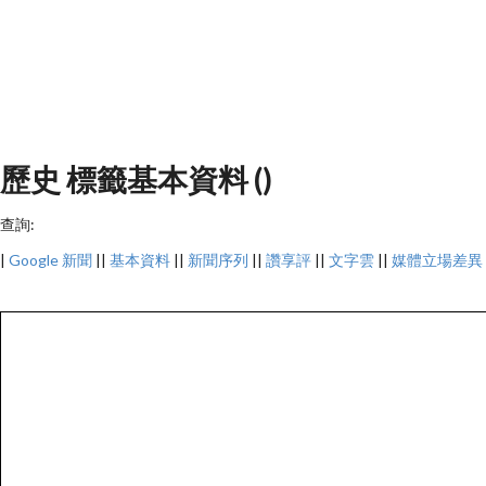
歷史 標籤基本資料 ()
查詢:
|
Google 新聞
||
基本資料
||
新聞序列
||
讚享評
||
文字雲
||
媒體立場差異