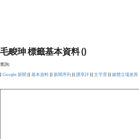
毛畯珅 標籤基本資料 ()
查詢:
|
Google 新聞
||
基本資料
||
新聞序列
||
讚享評
||
文字雲
||
媒體立場差異