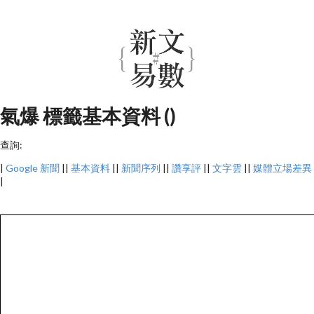
氣爆 標籤基本資料 ()
查詢:
|
Google 新聞
||
基本資料
||
新聞序列
||
讚享評
||
文字雲
||
媒體立場差異
|