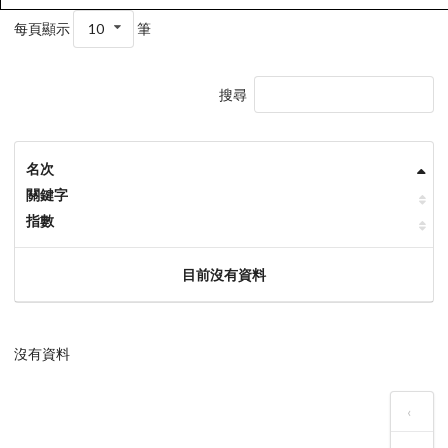
每頁顯示
10
筆
搜尋
名次
關鍵字
指數
目前沒有資料
沒有資料
‹