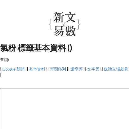
氯粉 標籤基本資料 ()
查詢:
|
Google 新聞
||
基本資料
||
新聞序列
||
讚享評
||
文字雲
||
媒體立場差異
|