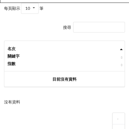
每頁顯示
10
筆
搜尋
名次
關鍵字
指數
目前沒有資料
沒有資料
‹