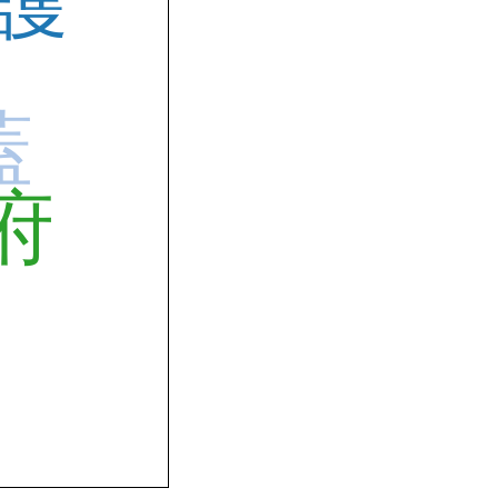
護
蓋
府