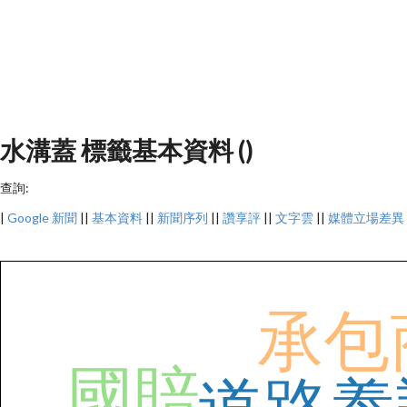
水溝蓋 標籤基本資料 ()
查詢:
|
Google 新聞
||
基本資料
||
新聞序列
||
讚享評
||
文字雲
||
媒體立場差異
承包
國賠