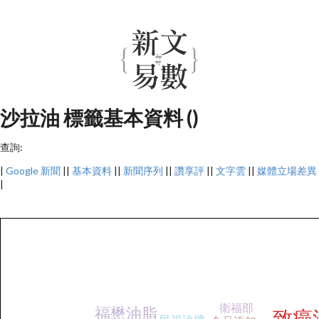
沙拉油 標籤基本資料 ()
查詢:
|
Google 新聞
||
基本資料
||
新聞序列
||
讚享評
||
文字雲
||
媒體立場差異
|
衛福部
福懋油脂
致癌