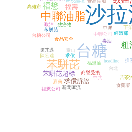
民視論壇
食品添加
福懋
沙拉
福壽
高雄市
中聯油脂
政治
致癌物
下
中聯
苯胼芘
經濟部
中聯公司
台糖公司
食品安全
毒油
粗
台糖
陳其邁
泰山
陳宏達
求償
搜
苯駢芘
headline
福懋油
台北
苯駢芘超標
商譽受損
苦茶
中共
求償訴訟
嘉義
食藥署
新聞匯流
福懋公司