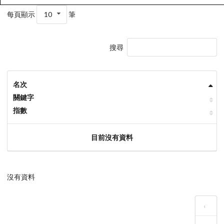
每頁顯示
10
筆
搜尋
名次
關鍵字
指數
目前沒有資料
沒有資料
‹