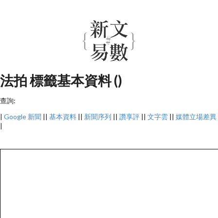
法拍 標籤基本資料 ()
查詢:
|
Google 新聞
||
基本資料
||
新聞序列
||
讚享評
||
文字雲
||
媒體立場差異
|