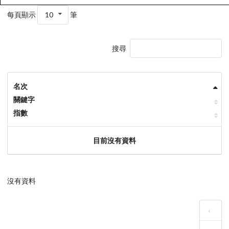
每頁顯示
10
筆
搜尋
名次
關鍵字
指數
目前沒有資料
沒有資料
‹