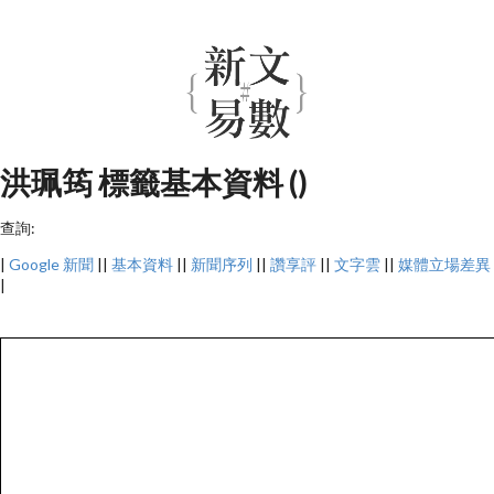
洪珮筠 標籤基本資料 ()
查詢:
|
Google 新聞
||
基本資料
||
新聞序列
||
讚享評
||
文字雲
||
媒體立場差異
|