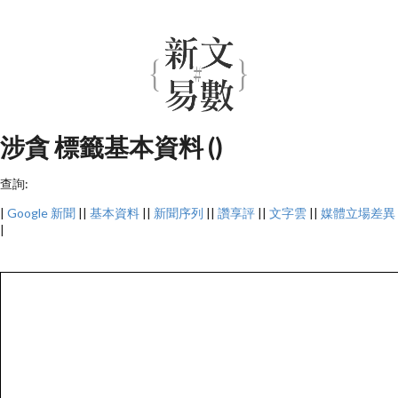
涉貪 標籤基本資料 ()
查詢:
|
Google 新聞
||
基本資料
||
新聞序列
||
讚享評
||
文字雲
||
媒體立場差異
|