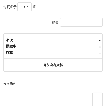
每頁顯示
10
筆
搜尋
名次
關鍵字
指數
目前沒有資料
沒有資料
‹