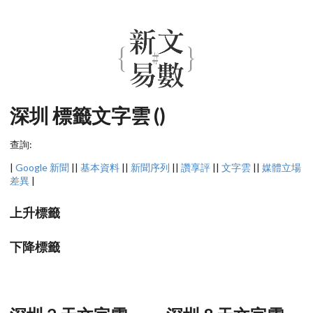
深圳 標籤文字雲 ()
查詢:
|
Google 新聞
||
基本資料
||
新聞序列
||
讚享評
||
文字雲
||
媒體立場
差異
|
上升標籤
下降標籤