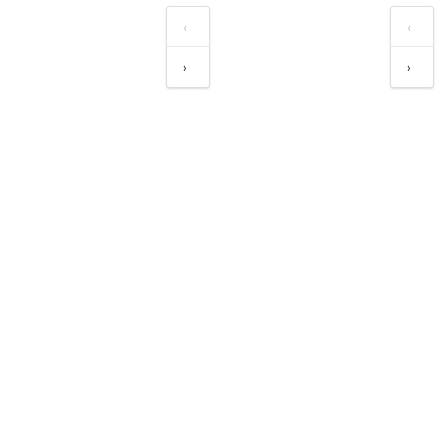
‹
‹
›
›