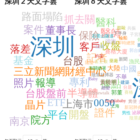
深圳 2 天文字雲
深圳 8 天文字雲
路面塌陷
抓去關
醫科
案件
董事長
群毆
共振
醫師
保險
下半身
子宮
石景山隧道
深圳
輪船
鴻海
收盤
即時總覽
客戶
落差
結構
郭台
賽格大廈
記者
約架
基金
台股
新聞
藥廠
漁民
富士康
陽痿
大陸
中國
三立新聞網財經中心
海關總署
陰莖起搏器
不舉
專利
Baby
報導
照片
據點
黃曉明
建築
分居
婚變
半導體
台股盤前
郭董
賽格
新頭殼newtalk
ETF
0050
上海市
Angelababy
糞便
晶片
上海
新冠肺
證件
開盤
平台
泌
男性
院方
南京
陰莖