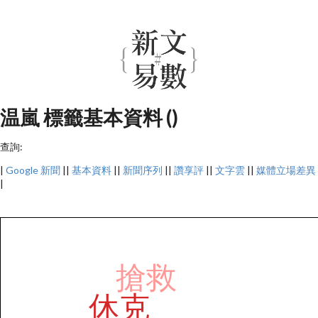
温嵐 標籤基本資料 ()
查詢:
|
Google 新聞
||
基本資料
||
新聞序列
||
讚享評
||
文字雲
||
媒體立場差異
|
搶救
休克