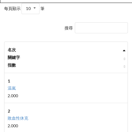
每頁顯示
10
筆
搜尋
名次
關鍵字
指數
1
温嵐
2.000
2
敗血性休克
2.000