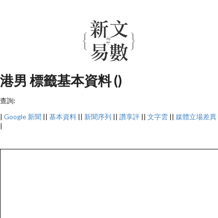
港男 標籤基本資料 ()
查詢:
|
Google 新聞
||
基本資料
||
新聞序列
||
讚享評
||
文字雲
||
媒體立場差異
|