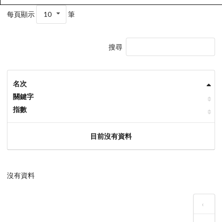
每頁顯示
10
筆
搜尋
名次
關鍵字
指數
目前沒有資料
沒有資料
‹