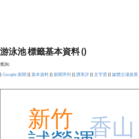
游泳池 標籤基本資料 ()
查詢:
|
Google 新聞
||
基本資料
||
新聞序列
||
讚享評
||
文字雲
||
媒體立場差異
新竹
香山