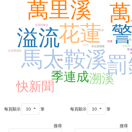
萬里溪
萬
花蓮
災害防救法
溢流
疏濬
社
河道
罰鍰
快新聞
水位偵測器
馬太鞍溪
季
紅色警戒區
罰
颱風
季連成
溯溪
快新聞
每頁顯示
10
筆
每頁顯示
10
筆
搜尋
搜尋