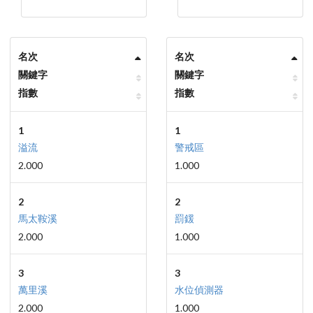
名次
名次
關鍵字
關鍵字
指數
指數
1
1
溢流
警戒區
2.000
1.000
2
2
馬太鞍溪
罰鍰
2.000
1.000
3
3
萬里溪
水位偵測器
2.000
1.000