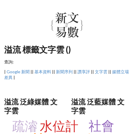
溢流 標籤文字雲 ()
查詢:
|
Google 新聞
||
基本資料
||
新聞序列
||
讚享評
||
文字雲
||
媒體立場
差異
|
溢流 泛綠媒體 文
溢流 泛藍媒體 文
字雲
字雲
社會
疏濬
水位計