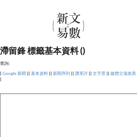
滯留鋒 標籤基本資料 ()
查詢:
|
Google 新聞
||
基本資料
||
新聞序列
||
讚享評
||
文字雲
||
媒體立場差異
|