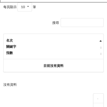
每頁顯示
10
筆
搜尋
名次
關鍵字
指數
目前沒有資料
沒有資料
‹