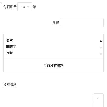
每頁顯示
10
筆
搜尋
名次
關鍵字
指數
目前沒有資料
沒有資料
‹