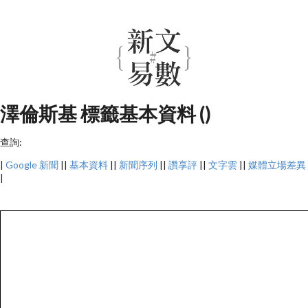
澤倫斯基 標籤基本資料 ()
查詢:
|
Google 新聞
||
基本資料
||
新聞序列
||
讚享評
||
文字雲
||
媒體立場差異
|