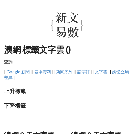
澳網 標籤文字雲 ()
查詢:
|
Google 新聞
||
基本資料
||
新聞序列
||
讚享評
||
文字雲
||
媒體立場
差異
|
上升標籤
下降標籤