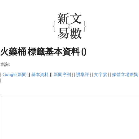
火藥桶 標籤基本資料 ()
查詢:
|
Google 新聞
||
基本資料
||
新聞序列
||
讚享評
||
文字雲
||
媒體立場差異
|