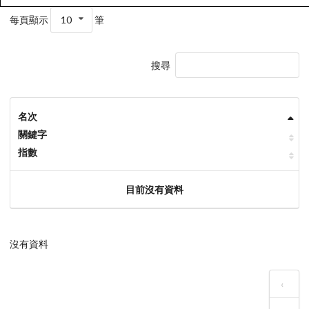
每頁顯示
10
筆
搜尋
名次
關鍵字
指數
目前沒有資料
沒有資料
‹