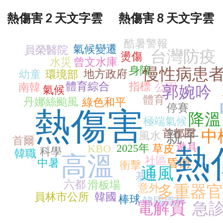
熱傷害 2 天文字雲
熱傷害 8 天文字雲
酷暑警報
氣候變遷
員榮醫院
台灣防疫
燙傷
水災
曾文水庫
身障
慢性病患
地方政府
幼童
環境部
體育綜合
指標
南韓
公園
郭婉吟
氣候
體育
丹娜絲颱風
綠色和平
停賽
熱傷害
降溫
極端氣候
首都圈
中
親子
風水
首爾
遊具
2025年
KBO
草皮
熱
科學
韓職
高溫
社區
中暑
昏倒
衝擊
通風
基金
六都
滑板場
意外
多重器官
員林市公所
韓國
棒球
韓國職棒
電解質
急