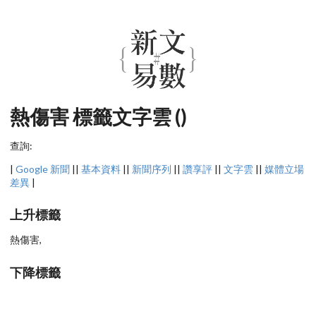
熱傷害 標籤文字雲 ()
查詢:
|
Google 新聞
||
基本資料
||
新聞序列
||
讚享評
||
文字雲
||
媒體立場
差異
|
上升標籤
熱傷害,
下降標籤