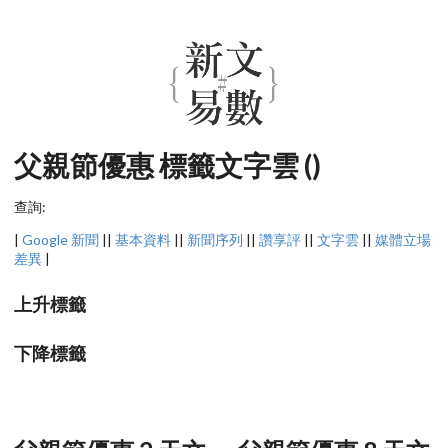
父親節優惠 標籤文字雲 ()
查詢:
|
Google 新聞
||
基本資料
||
新聞序列
||
讚享評
||
文字雲
||
媒體立場
差異
|
上升標籤
下降標籤