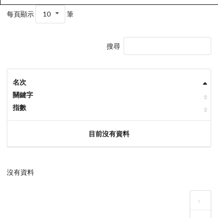
每頁顯示
10
筆
搜尋
名次
關鍵字
指數
目前沒有資料
沒有資料
‹