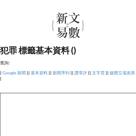
犯罪 標籤基本資料 ()
查詢:
|
Google 新聞
||
基本資料
||
新聞序列
||
讚享評
||
文字雲
||
媒體立場差異
|