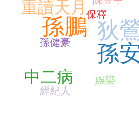
陳昱中
重讀天月
保釋
孫鵬
狄
孫健豪
孫
中二病
娛樂
經紀人