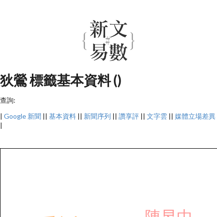
狄鶯 標籤基本資料 ()
查詢:
|
Google 新聞
||
基本資料
||
新聞序列
||
讚享評
||
文字雲
||
媒體立場差異
|