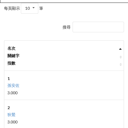
每頁顯示
10
筆
搜尋
名次
關鍵字
指數
1
孫安佐
3.000
2
狄鶯
3.000