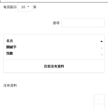
每頁顯示
10
筆
搜尋
名次
關鍵字
指數
目前沒有資料
沒有資料
‹