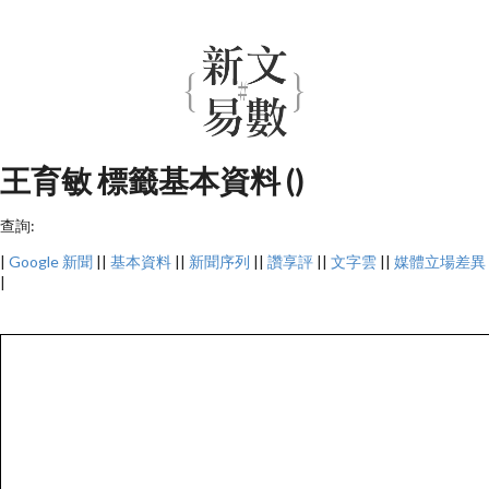
王育敏 標籤基本資料 ()
查詢:
|
Google 新聞
||
基本資料
||
新聞序列
||
讚享評
||
文字雲
||
媒體立場差異
|