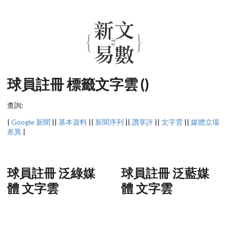
球員註冊 標籤文字雲 ()
查詢:
|
Google 新聞
||
基本資料
||
新聞序列
||
讚享評
||
文字雲
||
媒體立場
差異
|
球員註冊 泛綠媒
球員註冊 泛藍媒
體 文字雲
體 文字雲