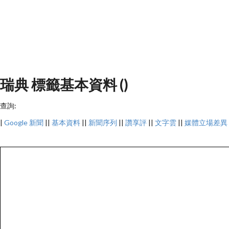
瑞典 標籤基本資料 ()
查詢:
|
Google 新聞
||
基本資料
||
新聞序列
||
讚享評
||
文字雲
||
媒體立場差異