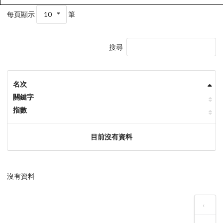
每頁顯示
10
筆
搜尋
名次
關鍵字
指數
目前沒有資料
沒有資料
‹