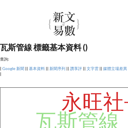
瓦斯管線 標籤基本資料 ()
查詢:
|
Google 新聞
||
基本資料
||
新聞序列
||
讚享評
||
文字雲
||
媒體立場差異
|
永旺社
瓦斯管線