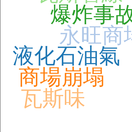
爆炸事
永旺商
液化石油氣
商場崩塌
瓦斯味