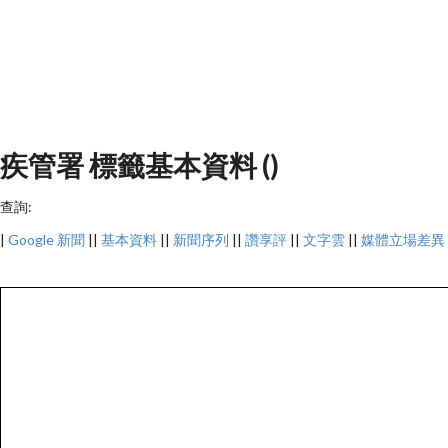
疾管署 標籤基本資料 ()
查詢:
|
Google 新聞
||
基本資料
||
新聞序列
||
讚享評
||
文字雲
||
媒體立場差異