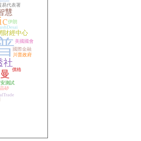
tman
貿易代表署
智慧
ic
伊朗
ushDesai
網財經中心
普
美國國會
國際金融
川普政府
透社
價格
特曼
資安測試
晶矽
alTrade
司