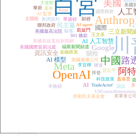
白宮
美國
SamAl
大使館
美國
華府
蕭榕
Kimi
人工
國際觀察
AI 監管
Anthrop
太陽能
財經
美伊談判
華盛頓
民主黨
AI agent
聯邦政府
K
國際
凱旋門
三立新聞
駭客
美國最高法院
王文承
301 條款
川
AI 人工智慧
美國有線電視新聞網
Google
福斯新聞頻道
美國國際貿易法庭
資訊安全
金融政策
關稅
中國
路
AI 模型
美國廣播公司
Meta
李宜樺
輝達
阿
OpenAI
習近平
拜登
科技政策
蓋洛普
AI
TradeActof
多
辛格頓
訴訟
USCourtofInternation
美軍拿公
捍衛民主基金會