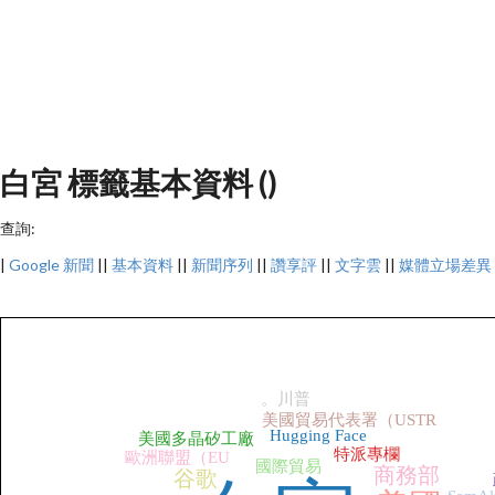
白宮 標籤基本資料 ()
查詢:
|
Google 新聞
||
基本資料
||
新聞序列
||
讚享評
||
文字雲
||
媒體立場差異
。川普
美國貿易代表署（USTR
Hugging Face
美國多晶矽工廠
特派專欄
歐洲聯盟（EU
國際貿易
商務部
谷歌