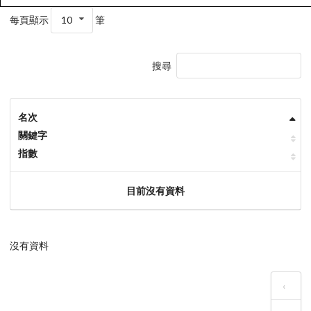
每頁顯示
10
筆
搜尋
名次
關鍵字
指數
目前沒有資料
沒有資料
‹