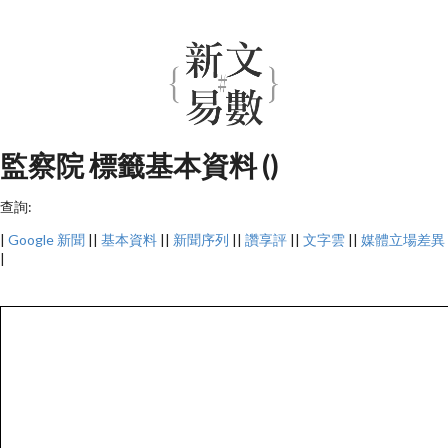
監察院 標籤基本資料 ()
查詢:
|
Google 新聞
||
基本資料
||
新聞序列
||
讚享評
||
文字雲
||
媒體立場差異
|