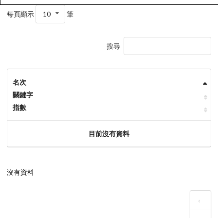
每頁顯示
10
筆
搜尋
名次
關鍵字
指數
目前沒有資料
沒有資料
‹