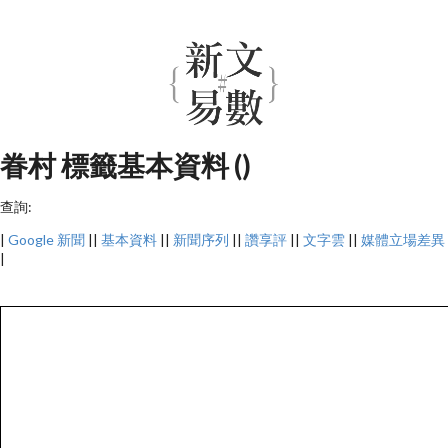
眷村 標籤基本資料 ()
查詢:
|
Google 新聞
||
基本資料
||
新聞序列
||
讚享評
||
文字雲
||
媒體立場差異
|