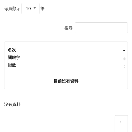
每頁顯示
10
筆
搜尋
名次
關鍵字
指數
目前沒有資料
沒有資料
‹