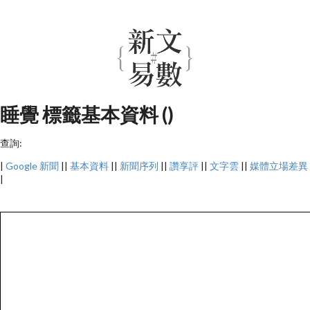
睡覺 標籤基本資料 ()
查詢:
|
Google 新聞
||
基本資料
||
新聞序列
||
讚享評
||
文字雲
||
媒體立場差異
|